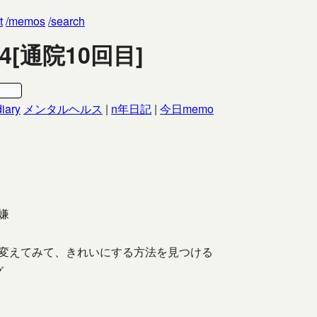
t
memos
search
-04[通院10回目]
diary
メンタルヘルス
|
n年日記
|
今日memo
嫌
変えてみて、きれいにする方法を見つける
グ