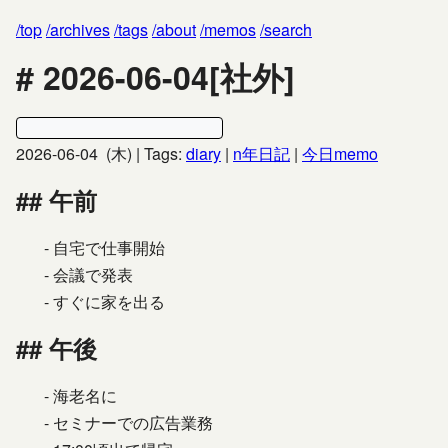
top
archives
tags
about
memos
search
2026-06-04[社外]
2026-06-04 (木)
| Tags:
diary
|
n年日記
|
今日memo
午前
自宅で仕事開始
会議で発表
すぐに家を出る
午後
海老名に
セミナーでの広告業務